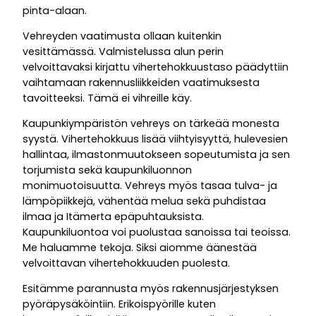
pinta-alaan.
Vehreyden vaatimusta ollaan kuitenkin
vesittämässä. Valmistelussa alun perin
velvoittavaksi kirjattu vihertehokkuustaso päädyttiin
vaihtamaan rakennusliikkeiden vaatimuksesta
tavoitteeksi. Tämä ei vihreille käy.
Kaupunkiympäristön vehreys on tärkeää monesta
syystä. Vihertehokkuus lisää viihtyisyyttä, hulevesien
hallintaa, ilmastonmuutokseen sopeutumista ja sen
torjumista sekä kaupunkiluonnon
monimuotoisuutta. Vehreys myös tasaa tulva- ja
lämpöpiikkejä, vähentää melua sekä puhdistaa
ilmaa ja Itämerta epäpuhtauksista.
Kaupunkiluontoa voi puolustaa sanoissa tai teoissa.
Me haluamme tekoja. Siksi aiomme äänestää
velvoittavan vihertehokkuuden puolesta.
Esitämme parannusta myös rakennusjärjestyksen
pyöräpysäköintiin. Erikoispyörille kuten