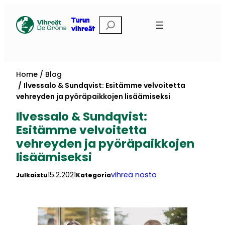
Skip
to
Etsi
Turun
vihreät
content
Home
Blog
Ilvessalo & Sundqvist: Esitämme velvoitetta
vehreyden ja pyöräpaikkojen lisäämiseksi
Ilvessalo & Sundqvist:
Esitämme velvoitetta
vehreyden ja pyöräpaikkojen
lisäämiseksi
15.2.2021
vihreä nosto
Julkaistu
Kategoria