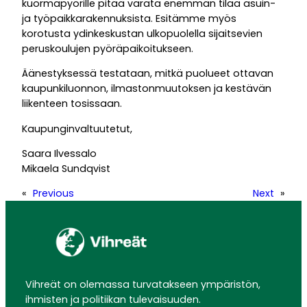
kuormapyörille pitää varata enemmän tilaa asuin-
ja työpaikkarakennuksista. Esitämme myös
korotusta ydinkeskustan ulkopuolella sijaitsevien
peruskoulujen pyöräpaikoitukseen.
Äänestyksessä testataan, mitkä puolueet ottavan
kaupunkiluonnon, ilmastonmuutoksen ja kestävän
liikenteen tosissaan.
Kaupunginvaltuutetut,
Saara Ilvessalo
Mikaela Sundqvist
«
Previous
Next
»
Vihreät on olemassa turvatakseen ympäristön,
ihmisten ja politiikan tulevaisuuden.