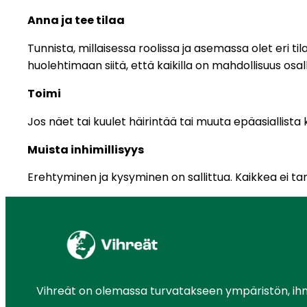
Anna ja tee tilaa
Tunnista, millaisessa roolissa ja asemassa olet eri ti
huolehtimaan siitä, että kaikilla on mahdollisuus osal
Toimi
Jos näet tai kuulet häirintää tai muuta epäasiallista k
Muista inhimillisyys
Erehtyminen ja kysyminen on sallittua. Kaikkea ei tarv
Vihreät on olemassa turvatakseen ympäristön, ihmis