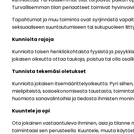
Turvallisemman tilan periaatteet toimivat hyvinvoiv
Tapahtumat ja muu toiminta ovat syrjinnästä vapaita t
seksuaaliseen suuntautumiseen tai sukupuoleen liitty
Kunnioita rajoja
Kunnioita toisen henkilökohtaista fyysistä ja psyykkist
jokaisen oikeutta ottaa taukoja, poistua tai olla osal
Tunnista tekemäsi oletukset
Kunnioita jokaisen itsemäärittelyoikeutta. Pyri siih
mielipiteistä, sosioekonomisesta taustasta, toimintak
huomiota sanavalintoihisi ja tiedosta ihmisten monin
Kuuntele ja opi
Ota jokainen vastaantuleva ihminen, asia ja tilanne 
toimintaasi sen perusteella. Kuuntele, muuta käytöst