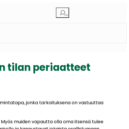
Etsi
 tilan periaatteet
toimintatapa, jonka tarkoituksena on vastuuttaa
. Myös muiden vapautta olla oma itsensä tulee
miselle ja kannustavat jokaista osallistumaan.