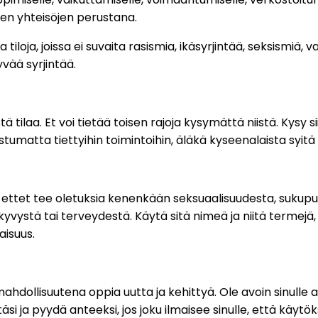
ien yhteisöjen perustana.
iloja, joissa ei suvaita rasismia, ikäsyrjintää, seksismiä,
vää syrjintää.
ä tilaa. Et voi tietää toisen rajoja kysymättä niistä. Kysy 
listumatta tiettyihin toimintoihin, äläkä kyseenalaista syitä
en, ettet tee oletuksia kenenkään seksuaalisuudesta, sukup
yvystä tai terveydestä. Käytä sitä nimeä ja niitä termejä,
aisuus.
mahdollisuutena oppia uutta ja kehittyä. Ole avoin sinull
äsi ja pyydä anteeksi, jos joku ilmaisee sinulle, että käy