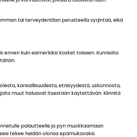
 vamman tai terveydentilan perusteella syrjintää, eikä
siis ennen kuin esimerkiksi kosket toiseen. Kunnioita
 tähän.
uolesta, kansallisuudesta, etnisyydestä, uskonnosta,
 joita muut haluavat itsestään käytettävän. Kiinnitä
e annetulle palautteelle ja pyri muokkaamaan
töksesi tekee heidän olonsa epämukavaksi.