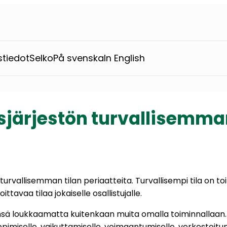
stiedot
Selko
På svenska
In English
sjärjestön turvallisemman
turvallisemman tilan periaatteita. Turvallisempi tila on 
ttavaa tilaa jokaiselle osallistujalle.
sensä loukkaamatta kuitenkaan muita omalla toiminnallaan
ppimiselle, vaikuttamiselle, voimaantumiselle, verkostoitu