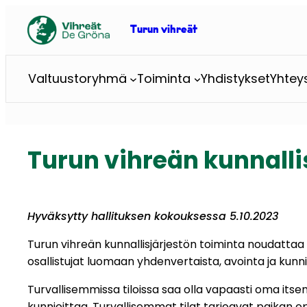
Skip
to
Turun vihreät
content
Valtuustoryhmä
Toiminta
Yhdistykset
Yhtey
Turun vihreän kunnalli
Hyväksytty hallituksen kokouksessa 5.10.2023
Turun vihreän kunnallisjärjestön toiminta noudattaa 
osallistujat luomaan yhdenvertaista, avointa ja kunnioi
Turvallisemmissa tiloissa saa olla vapaasti oma it
kunnioittaa. Turvallisemmat tilat tarjoavat paikan o