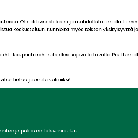
lanteissa. Ole aktiivisesti läsnä ja mahdollista omalla toim
listua keskusteluun. Kunnioita myös toisten yksityisyyttä ja 
ohtelua, puutu siihen itsellesi sopivalla tavalla. Puuttumal
itse tietää ja osata valmiiksi!
ten ja politiikan tulevaisuuden.