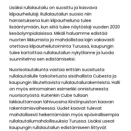
Lisäksi rullalautailu on suosittu ja kasvava
kilpaurheilulaji. Rullalautailun suosio niin
harrastuksena kuin kilpaurheiluna tulee
lisääntymään, kun siitä tulee näytöslaji vuoden 2020
kesäolympialaisissa. Mikäli haluamme edistää
nuorten liikkumista ja mahdollistaa lajin vakavasti
otettava kilpaurheilutoiminta Turussa, kaupungin
tulee kartoittaa rullalautailun nykytilanne ja luoda
suunnitelma sen edistämiseksi.
Nuorisolautakunta vastaa erittäin suositusta
rullalautailulle tarkoitetusta sisähallista Cubesta ja
kaupungin liikuteltavista rullalautailurakenteista. Halli
on myös erinomainen esimerkki onnistuneesta
nuorisotyöstä. Kuitenkin Cube tullaan
lakkauttamaan lähivuosina Kirstinpuiston kaavan
rakentamisvaiheessa. Uudet kaavat tulevat
mahdollisesti heikentämään myös epävirallisempia
rullalautailumahdollisuuksia Turussa. Lisäksi useat
kaupungin rullalautailun edistämiseen liittyvät