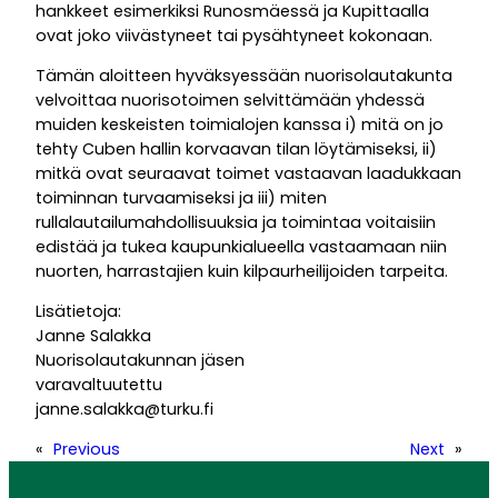
hankkeet esimerkiksi Runosmäessä ja Kupittaalla
ovat joko viivästyneet tai pysähtyneet kokonaan.
Tämän aloitteen hyväksyessään nuorisolautakunta
velvoittaa nuorisotoimen selvittämään yhdessä
muiden keskeisten toimialojen kanssa i) mitä on jo
tehty Cuben hallin korvaavan tilan löytämiseksi, ii)
mitkä ovat seuraavat toimet vastaavan laadukkaan
toiminnan turvaamiseksi ja iii) miten
rullalautailumahdollisuuksia ja toimintaa voitaisiin
edistää ja tukea kaupunkialueella vastaamaan niin
nuorten, harrastajien kuin kilpaurheilijoiden tarpeita.
Lisätietoja:
Janne Salakka
Nuorisolautakunnan jäsen
varavaltuutettu
janne.salakka@turku.fi
«
Previous
Next
»