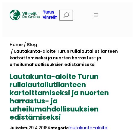
Skip
to
Etsi
Turun
vihreät
content
Home
Blog
Lautakunta-aloite Turun rullalautailutilanteen
kartoittamiseksi ja nuorten harrastus- ja
urheilumahdollisuuksien edistämiseksi
Lautakunta-aloite Turun
rullalautailutilanteen
kartoittamiseksi ja nuorten
harrastus- ja
urheilumahdollisuuksien
edistämiseksi
29.4.2018
lautakunta-aloite
Julkaistu
Kategoria