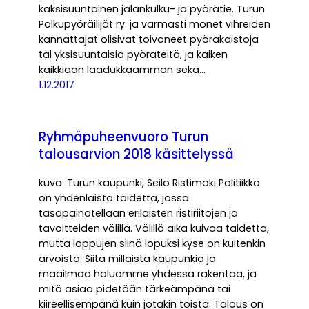
kaksisuuntainen jalankulku- ja pyörätie. Turun
Polkupyöräilijät ry. ja varmasti monet vihreiden
kannattajat olisivat toivoneet pyöräkaistoja
tai yksisuuntaisia pyöräteitä, ja kaiken
kaikkiaan laadukkaamman sekä…
1.12.2017
Ryhmäpuheenvuoro Turun
talousarvion 2018 käsittelyssä
kuva: Turun kaupunki, Seilo Ristimäki Politiikka
on yhdenlaista taidetta, jossa
tasapainotellaan erilaisten ristiriitojen ja
tavoitteiden välillä. Välillä aika kuivaa taidetta,
mutta loppujen siinä lopuksi kyse on kuitenkin
arvoista. Siitä millaista kaupunkia ja
maailmaa haluamme yhdessä rakentaa, ja
mitä asiaa pidetään tärkeämpänä tai
kiireellisempänä kuin jotakin toista. Talous on