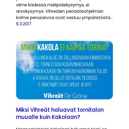
viime kädessä mielipidekysymys, ei
arvokysymys. Vihreiden periaateohjelman
kolme perusarvoa ovat vastuu ympäristöstä…
6.3.2017
Miksi Vihreät haluavat tornitalon
muualle kuin Kakolaan?