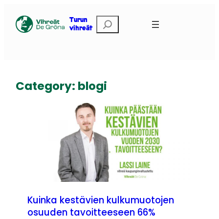
Skip
to
Etsi
Turun
vihreät
content
Category:
blogi
Kuinka kestävien kulkumuotojen
osuuden tavoitteeseen 66%