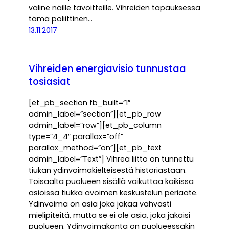
väline näille tavoitteille. Vihreiden tapauksessa
tämä poliittinen…
13.11.2017
Vihreiden energiavisio tunnustaa
tosiasiat
[et_pb_section fb_built=”1″
admin_label=”section”][et_pb_row
admin_label=”row”][et_pb_column
type=”4_4″ parallax=”off”
parallax_method=”on”][et_pb_text
admin_label=”Text”] Vihreä liitto on tunnettu
tiukan ydinvoimakielteisestä historiastaan.
Toisaalta puolueen sisällä vaikuttaa kaikissa
asioissa tiukka avoimen keskustelun periaate.
Ydinvoima on asia joka jakaa vahvasti
mielipiteitä, mutta se ei ole asia, joka jakaisi
puolueen. Ydinvoimakanta on puolueessakin