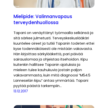
Mielipide: Valinnanvapaus
terveydenhuollossa
Tapani on venäyttänyt työmaalla selkänsä ja
sitä särkee julmetusti. Terveyskeskuslääkäri
kuuntelee oireet ja tutkii Tapanin todeten ettei
kyse todennäköisesti ole mistään vakavasta.
Hän kirjoittaa särkylääkettä, pari päivää
sairauslomaa ja ohjeistaa itsehoidon. Kipu
kuitenkin hallitsee Tapanin ajatuksia ja
mieleen tulee kauhukuvia jostain paljon
vakavammasta, kuin mitä diagnoosi ”M54.5
Lanneselän kipu” antaa ymmärtää. Tapani
pyytää päästä tarkempiin…
13.12.2017