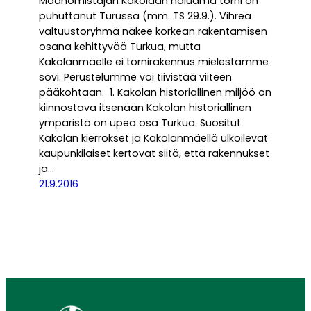
Maanomistajan Kakolaan haluama torni on
puhuttanut Turussa (mm. TS 29.9.). Vihreä
valtuustoryhmä näkee korkean rakentamisen
osana kehittyvää Turkua, mutta
Kakolanmäelle ei tornirakennus mielestämme
sovi. Perustelumme voi tiivistää viiteen
pääkohtaan. 1. Kakolan historiallinen miljöö on
kiinnostava itsenään Kakolan historiallinen
ympäristö on upea osa Turkua. Suositut
Kakolan kierrokset ja Kakolanmäellä ulkoilevat
kaupunkilaiset kertovat siitä, että rakennukset
ja…
21.9.2016