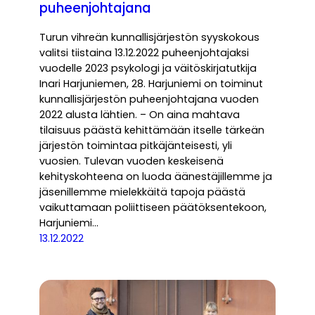
puheenjohtajana
Turun vihreän kunnallisjärjestön syyskokous
valitsi tiistaina 13.12.2022 puheenjohtajaksi
vuodelle 2023 psykologi ja väitöskirjatutkija
Inari Harjuniemen, 28. Harjuniemi on toiminut
kunnallisjärjestön puheenjohtajana vuoden
2022 alusta lähtien. – On aina mahtava
tilaisuus päästä kehittämään itselle tärkeän
järjestön toimintaa pitkäjänteisesti, yli
vuosien. Tulevan vuoden keskeisenä
kehityskohteena on luoda äänestäjillemme ja
jäsenillemme mielekkäitä tapoja päästä
vaikuttamaan poliittiseen päätöksentekoon,
Harjuniemi…
13.12.2022