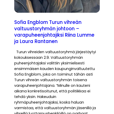
Sofia Engblom Turun vihreän
valtuustoryhmän johtoon –
varapuheenjohtajiksi Riina Lumme
ja Laura Rantanen
Turun vihreiden valtuustoryhmä järjestäytyi
kokouksessaan 2.9. Valtuustoryhmän
puheenjohtajaksi valittiin yksimielisesti
ensimmäisen kauden kaupunginvaltuutettu
Sofia Engblom, joka on toiminut tähän asti
Turun vihreän valtuustoryhmän toisena
varapuheenjohtajana. “Minulle on kauteni
aikana konkretisoitunut, että politiikkaa ei
tehdä yksin. Hakeuduin
ryhmäpuheenjohtajaksi, koska haluan
varmistaa, että valtuustoryhmän jäsenillä ja
vihreillä luottamushenkilöillä on parhaat