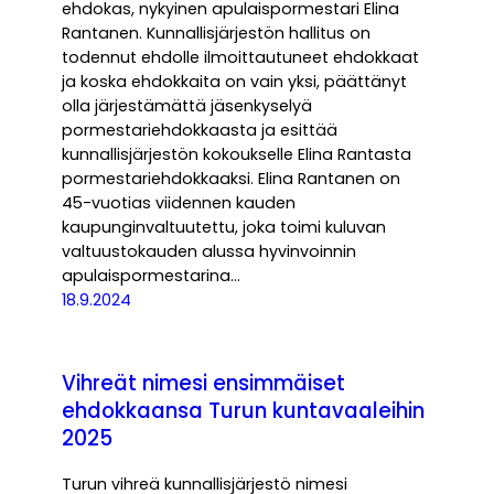
ehdokas, nykyinen apulaispormestari Elina
Rantanen. Kunnallisjärjestön hallitus on
todennut ehdolle ilmoittautuneet ehdokkaat
ja koska ehdokkaita on vain yksi, päättänyt
olla järjestämättä jäsenkyselyä
pormestariehdokkaasta ja esittää
kunnallisjärjestön kokoukselle Elina Rantasta
pormestariehdokkaaksi. Elina Rantanen on
45-vuotias viidennen kauden
kaupunginvaltuutettu, joka toimi kuluvan
valtuustokauden alussa hyvinvoinnin
apulaispormestarina…
18.9.2024
Vihreät nimesi ensimmäiset
ehdokkaansa Turun kuntavaaleihin
2025
Turun vihreä kunnallisjärjestö nimesi