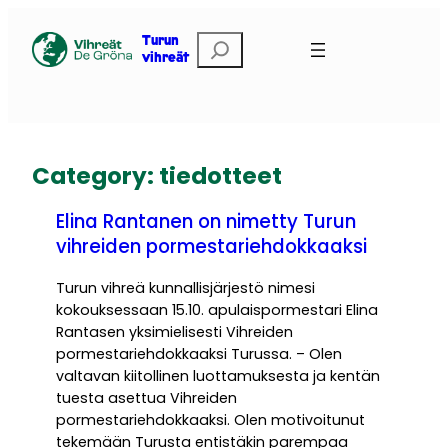
Skip
to
Etsi
Turun
vihreät
content
Category:
tiedotteet
Elina Rantanen on nimetty Turun
vihreiden pormestariehdokkaaksi
Turun vihreä kunnallisjärjestö nimesi
kokouksessaan 15.10. apulaispormestari Elina
Rantasen yksimielisesti Vihreiden
pormestariehdokkaaksi Turussa. – Olen
valtavan kiitollinen luottamuksesta ja kentän
tuesta asettua Vihreiden
pormestariehdokkaaksi. Olen motivoitunut
tekemään Turusta entistäkin parempaa