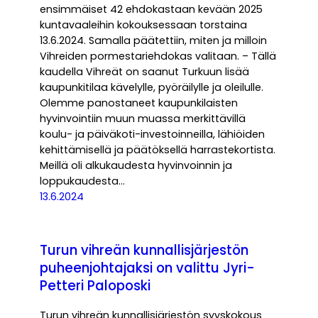
ensimmäiset 42 ehdokastaan kevään 2025
kuntavaaleihin kokouksessaan torstaina
13.6.2024. Samalla päätettiin, miten ja milloin
Vihreiden pormestariehdokas valitaan. – Tällä
kaudella Vihreät on saanut Turkuun lisää
kaupunkitilaa kävelylle, pyöräilylle ja oleilulle.
Olemme panostaneet kaupunkilaisten
hyvinvointiin muun muassa merkittävillä
koulu- ja päiväkoti-investoinneilla, lähiöiden
kehittämisellä ja päätöksellä harrastekortista.
Meillä oli alkukaudesta hyvinvoinnin ja
loppukaudesta…
13.6.2024
Turun vihreän kunnallisjärjestön
puheenjohtajaksi on valittu Jyri-
Petteri Paloposki
Turun vihreän kunnallisjärjestön syyskokous