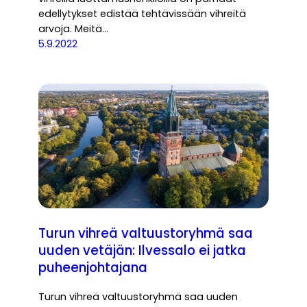
edellytykset edistää tehtävissään vihreitä
arvoja. Meitä…
5.9.2022
Turun vihreä valtuustoryhmä saa
uuden vetäjän: Ilvessalo ei jatka
puheenjohtajana
Turun vihreä valtuustoryhmä saa uuden