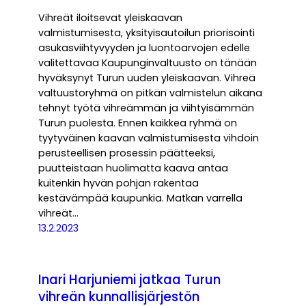
Vihreät iloitsevat yleiskaavan
valmistumisesta, yksityisautoilun priorisointi
asukasviihtyvyyden ja luontoarvojen edelle
valitettavaa Kaupunginvaltuusto on tänään
hyväksynyt Turun uuden yleiskaavan. Vihreä
valtuustoryhmä on pitkän valmistelun aikana
tehnyt työtä vihreämmän ja viihtyisämmän
Turun puolesta. Ennen kaikkea ryhmä on
tyytyväinen kaavan valmistumisesta vihdoin
perusteellisen prosessin päätteeksi,
puutteistaan huolimatta kaava antaa
kuitenkin hyvän pohjan rakentaa
kestävämpää kaupunkia. Matkan varrella
vihreät…
13.2.2023
Inari Harjuniemi jatkaa Turun
vihreän kunnallisjärjestön