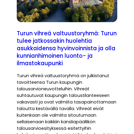
Turun vihreä valtuustoryhmä: Turun
tulee jatkossakin huolehtia
asukkaidensa hyvinvoinnista ja olla
kunnianhimoinen luonto- ja
ilmastokaupunki
Turun vihreä valtuustoryhmä on julkistanut
tavoitteensa Turun kaupungin
talousarvioneuvotteluihin. Vihreät
suhtautuvat kaupungin taloustilanteeseen
vakavasti ja ovat valmiita tasapainottamaan
taloutta kestävällä tavalla. Vihreät eivät
kuitenkaan ole valmiita sitoutumaan
sellaisenaan kaikkiin kansliapäällikön
talousarvioesityksessä esitettyihin