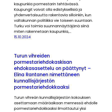
kaupunkia pormestarin tehtävässä.
Kaupungit voivat olla edistyksellisiä ja
yhdenvertaisuutta rakentavia silloinkin, kun
valtakunnan politiikka vie toiseen suuntaan.
Turku voi toimia suunnannäyttäjänä siinä
miten rakennetaan kaupunkia,…
15.10.2024
Turun vihreiden
pormestariehdokaskisan
ehdokasasettelu on päättynyt –
Elina Rantanen nimettäneen
kunnallisjärjestön
pormestariehdokkaaksi
Turun vihreän kunnallisjärjestön kokouksen
asettamaan määräaikaan mennessä ehdolle
pormestariehdokkaaksi ilmoittautui yksi