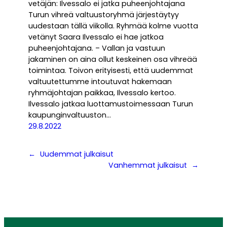
vetäjän: Ilvessalo ei jatka puheenjohtajana
Turun vihreä valtuustoryhmä järjestäytyy
uudestaan tällä viikolla. Ryhmää kolme vuotta
vetänyt Saara Ilvessalo ei hae jatkoa
puheenjohtajana. – Vallan ja vastuun
jakaminen on aina ollut keskeinen osa vihreää
toimintaa. Toivon erityisesti, että uudemmat
valtuutettumme intoutuvat hakemaan
ryhmäjohtajan paikkaa, Ilvessalo kertoo.
Ilvessalo jatkaa luottamustoimessaan Turun
kaupunginvaltuuston…
29.8.2022
←
Uudemmat julkaisut
Vanhemmat julkaisut
→