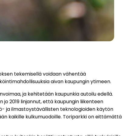
aitoksen tekemisellä voidaan vähentää
äköintimahdollisuuksia aivan kaupungin ytimeen.
invoimaa, ja kehitetään kaupunkia autoilu edellä.
o 2019 linjannut, että kaupungin liikenteen
ö- ja ilmastoystävällisten teknologioiden käytön
n kaikille kulkumuodoille. Toriparkki on eittämättä