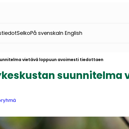
stiedot
Selko
På svenska
In English
uunnitelma vietävä loppuun avoimesti tiedottaen
lykeskustan suunnitelma 
toryhmä