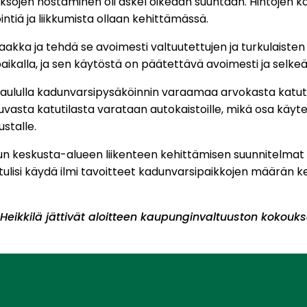
ojen nostaminen oli askel oikeaan suuntaan. Hintojen korotu
intiä ja liikkumista ollaan kehittämässä.
kka ja tehdä se avoimesti valtuutettujen ja turkulaisten 
kalla, ja sen käytöstä on päätettävä avoimesti ja selkeäs
ikataululla kadunvarsipysäköinnin varaamaa arvokasta katu
utuvasta katutilasta varataan autokaistoille, mikä osa käyte
stalle.
n keskusta-alueen liikenteen kehittämisen suunnitelmat tu
 tulisi käydä ilmi tavoitteet kadunvarsipaikkojen määrän 
eikkilä jättivät aloitteen kaupunginvaltuuston kokouks