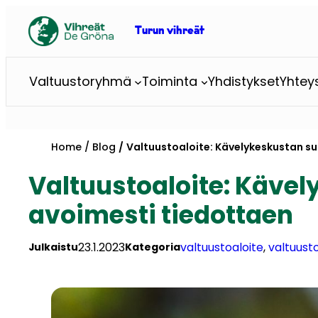
Skip
to
Turun vihreät
content
Valtuustoryhmä
Toiminta
Yhdistykset
Yhtey
Home
Blog
Valtuustoaloite: Kävelykeskustan s
Valtuustoaloite: Käve
avoimesti tiedottaen
23.1.2023
valtuustoaloite
, 
valtuus
Julkaistu
Kategoria