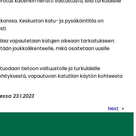
s kuitenkin herätti vastustusta, sillä turkulaisille
kanssa. Keskustan katu- ja pysäköintitila on
ti.
tilaa vapautetaan katujen oikeaan tarkoitukseen:
tään joukkoliikenteelle, mikä osoitetaan uusille
odaan tietoon valtuustolle ja turkulaisille
kehityksestä, vapautuvan katutilan käytön kohteesta
essa 23.1.2023
Next
»