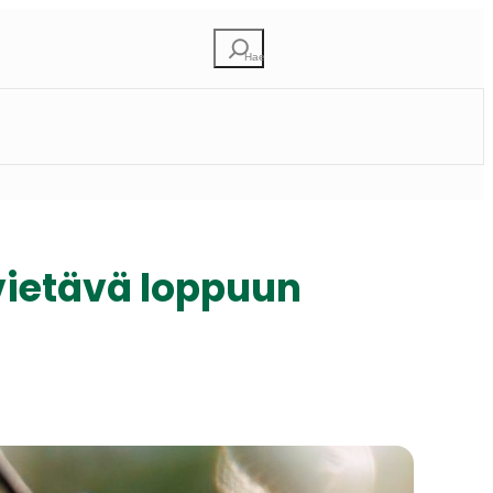
Etsi
vietävä loppuun