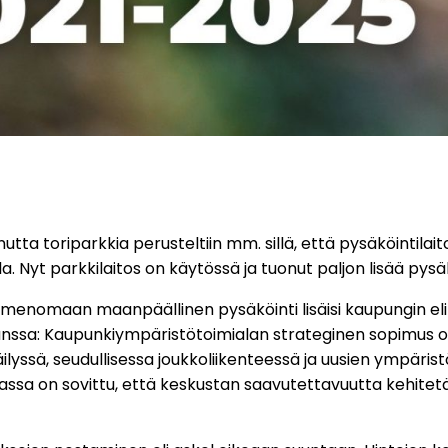
utta toriparkkia perusteltiin mm. sillä, että pysäköintil
. Nyt parkkilaitos on käytössä ja tuonut paljon lisää pys
ä nimenomaan maanpäällinen pysäköinti lisäisi kaupungin el
ssa: Kaupunkiympäristötoimialan strateginen sopimus on j
lyssä, seudullisessa joukkoliikenteessä ja uusien ympärist
sa on sovittu, että keskustan saavutettavuutta kehitetää