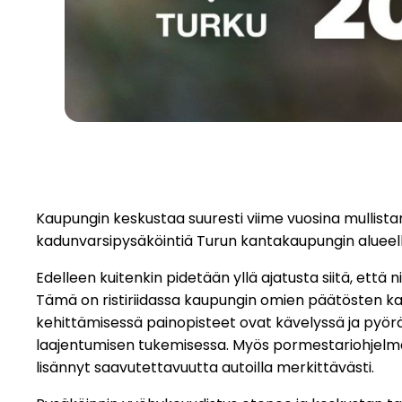
Kaupungin keskustaa suuresti viime vuosina mullistan
kadunvarsipysäköintiä Turun kantakaupungin alueella
Edelleen kuitenkin pidetään yllä ajatusta siitä, ett
Tämä on ristiriidassa kaupungin omien päätösten kan
kehittämisessä painopisteet ovat kävelyssä ja pyöräi
laajentumisen tukemisessa. Myös pormestariohjelmas
lisännyt saavutettavuutta autoilla merkittävästi.