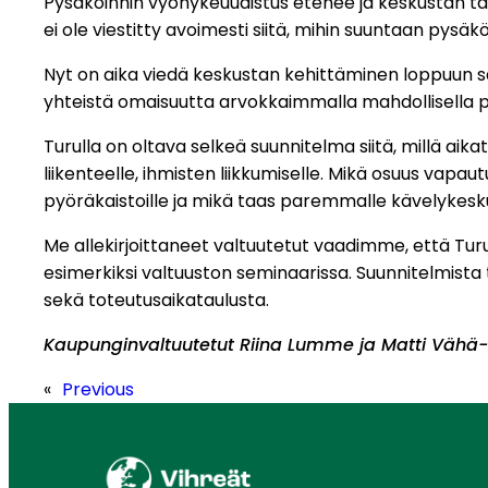
Pysäköinnin vyöhykeuudistus etenee ja keskustan taks
ei ole viestitty avoimesti siitä, mihin suuntaan pysäkö
Nyt on aika viedä keskustan kehittäminen loppuun saa
yhteistä omaisuutta arvokkaimmalla mahdollisella pai
Turulla on oltava selkeä suunnitelma siitä, millä a
liikenteelle, ihmisten liikkumiselle. Mikä osuus vapa
pyöräkaistoille ja mikä taas paremmalle kävelykesku
Me allekirjoittaneet valtuutetut vaadimme, että Turu
esimerkiksi valtuuston seminaarissa. Suunnitelmista
sekä toteutusaikataulusta.
Kaupunginvaltuutetut Riina Lumme ja Matti Vähä-H
«
Previous