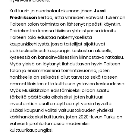
Kulttuuri- ja nuorisolautakunnan jäsen
Jussi
Fredriksson
kertoo, että vihreiden vahvasti tukeman
Taiteen talon toiminta on lähtenyt ripeästi käyntiin.
Taidekentän kanssa tiiviissä yhteistyössä ideoitu
Taiteen talo edustaa näkemyksellistä
kaupunkikehitystä, jossa taiteilijat sijoittuvat
poikkeuksellisesti kaupungin keskustan alueelle;
kyseessä on kansainvälisestikin kiinnostava ratkaisu.
Myös yleisö on löytänyt ilahduttavan hyvin Taiteen
talon jo ensimmäisenä toimintavuonna, joten
hankkeelle on selkeästi ollut tarvetta sekä taiteen
ammattilaisten että kulttuurin ystävien keskuudessa.
Myös Musiikkitalon edistämiseksi ollaan saatu
tärkeitä päätöksiä aikaiseksi, joten kulttuuri-
investointien osalta näyttää nyt varsin hyvältä.
Lisäksi kaupunki valitsi valtuustokauden yhdeksi
kärkihankkeeksi kulttuurin, joten 2020-luvun Turku on
vahvasti profiloitumassa moderniksi
kulttuurikaupungiksi.