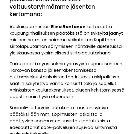
valtuustoryhmämme jäsenten
kertomana:
Apulaispormestari
Elina Rantanen
kertoo, että
kaupunginhallituksen päätöksistä on syksyltä jäänyt
mieleen se, miten saimme vaikutettua Kupittaan
siirtolapuutarhan säilymiseen nähtäville asetetussa
yleiskaavassa yksimielisesti siirtolapuutarhana.
Turku päätti myös solmia ystävyyskaupunkisuhteen
Harkovan kanssa jälleenrakentamisessa
auttamiseksi. Aninkaisten tontinluovutuskilpailussa
saatiin säilytettyä vanha konserttitalo ja suojellut
Aninkaisten koulurakennukset, alueen kehittämisessä
päästiin näin hyvin eteenpäin.
Sosiaali- ja terveyslautakunta taas on syksyn
päätöksillään mm. sopimusten jatkoista ja
päättyvien sopimusten uusista kilpailutuksista
edesauttanut sote-palvelujen sujuvaa siirtymistä
hyvinvointialueelle.