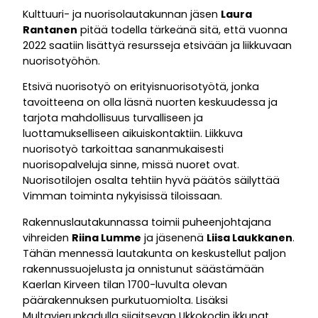
Kulttuuri- ja nuorisolautakunnan jäsen
Laura
Rantanen
pitää todella tärkeänä sitä, että vuonna
2022 saatiin lisättyä resursseja etsivään ja liikkuvaan
nuorisotyöhön.
Etsivä nuorisotyö on erityisnuorisotyötä, jonka
tavoitteena on olla läsnä nuorten keskuudessa ja
tarjota mahdollisuus turvalliseen ja
luottamukselliseen aikuiskontaktiin. Liikkuva
nuorisotyö tarkoittaa sananmukaisesti
nuorisopalveluja sinne, missä nuoret ovat.
Nuorisotilojen osalta tehtiin hyvä päätös säilyttää
Vimman toiminta nykyisissä tiloissaan.
Rakennuslautakunnassa toimii puheenjohtajana
vihreiden
Riina Lumme
ja jäsenenä
Liisa Laukkanen
.
Tähän mennessä lautakunta on keskustellut paljon
rakennussuojelusta ja onnistunut säästämään
Kaerlan Kirveen tilan 1700-luvulta olevan
päärakennuksen purkutuomiolta. Lisäksi
Multavierunkadulla sijaitsevan Ukkokodin ikkunat