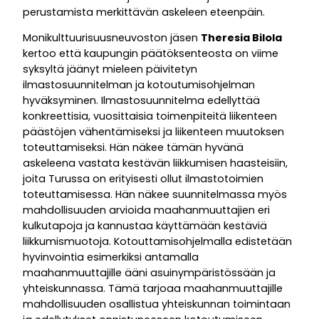
perustamista merkittävän askeleen eteenpäin.
Monikulttuurisuusneuvoston jäsen
Theresia Bilola
kertoo että kaupungin päätöksenteosta on viime
syksyltä jäänyt mieleen päivitetyn
ilmastosuunnitelman ja kotoutumisohjelman
hyväksyminen. Ilmastosuunnitelma edellyttää
konkreettisia, vuosittaisia ​​toimenpiteitä liikenteen
päästöjen vähentämiseksi ja liikenteen muutoksen
toteuttamiseksi. Hän näkee tämän hyvänä
askeleena vastata kestävän liikkumisen haasteisiin,
joita Turussa on erityisesti ollut ilmastotoimien
toteuttamisessa. Hän näkee suunnitelmassa myös
mahdollisuuden arvioida maahanmuuttajien eri
kulkutapoja ja kannustaa käyttämään kestäviä
liikkumismuotoja. Kotouttamisohjelmalla edistetään
hyvinvointia esimerkiksi antamalla
maahanmuuttajille ääni asuinympäristössään ja
yhteiskunnassa. Tämä tarjoaa maahanmuuttajille
mahdollisuuden osallistua yhteiskunnan toimintaan