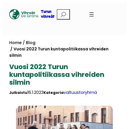
Skip
to
Etsi
Turun
vihreät
content
Home
Blog
Vuosi 2022 Turun kuntapolitiikassa vihreiden
silmin
Vuosi 2022 Turun
kuntapolitiikassa vihreiden
silmin
16.1.2023
valtuustoryhmä
Julkaistu
Kategoria