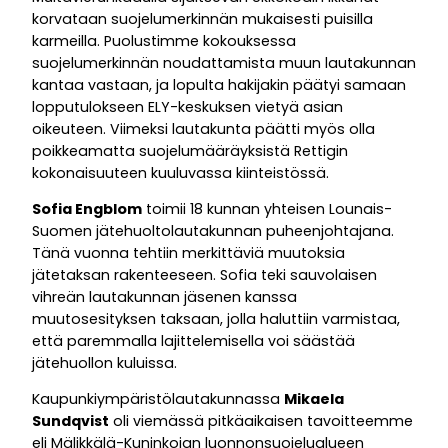
korvataan suojelumerkinnän mukaisesti puisilla
karmeilla. Puolustimme kokouksessa
suojelumerkinnän noudattamista muun lautakunnan
kantaa vastaan, ja lopulta hakijakin päätyi samaan
lopputulokseen ELY-keskuksen vietyä asian
oikeuteen. Viimeksi lautakunta päätti myös olla
poikkeamatta suojelumääräyksistä Rettigin
kokonaisuuteen kuuluvassa kiinteistössä.
Sofia Engblom
toimii 18 kunnan yhteisen Lounais-
Suomen jätehuoltolautakunnan puheenjohtajana.
Tänä vuonna tehtiin merkittäviä muutoksia
jätetaksan rakenteeseen. Sofia teki sauvolaisen
vihreän lautakunnan jäsenen kanssa
muutosesityksen taksaan, jolla haluttiin varmistaa,
että paremmalla lajittelemisella voi säästää
jätehuollon kuluissa.
Kaupunkiympäristölautakunnassa
Mikaela
Sundqvist
oli viemässä pitkäaikaisen tavoitteemme
eli Mälikkälä-Kuninkojan luonnonsuojelualueen