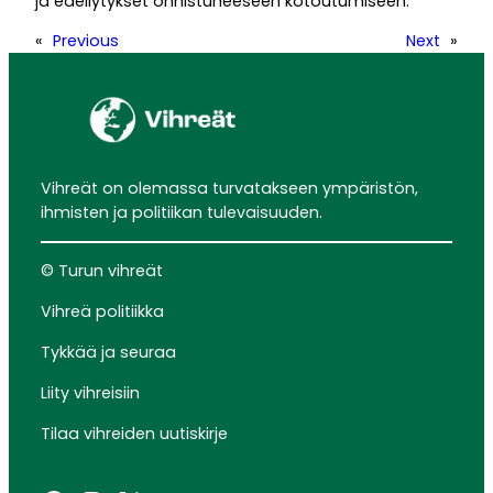
ja edellytykset onnistuneeseen kotoutumiseen.
«
Previous
Next
»
Vihreät on olemassa turvatakseen ympäristön,
ihmisten ja politiikan tulevaisuuden.
© Turun vihreät
Vihreä politiikka
Tykkää ja seuraa
Liity vihreisiin
Tilaa vihreiden uutiskirje