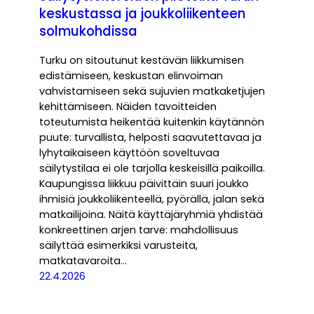
keskustassa ja joukkoliikenteen
solmukohdissa
Turku on sitoutunut kestävän liikkumisen
edistämiseen, keskustan elinvoiman
vahvistamiseen sekä sujuvien matkaketjujen
kehittämiseen. Näiden tavoitteiden
toteutumista heikentää kuitenkin käytännön
puute: turvallista, helposti saavutettavaa ja
lyhytaikaiseen käyttöön soveltuvaa
säilytystilaa ei ole tarjolla keskeisillä paikoilla.
Kaupungissa liikkuu päivittäin suuri joukko
ihmisiä joukkoliikenteellä, pyörällä, jalan sekä
matkailijoina. Näitä käyttäjäryhmiä yhdistää
konkreettinen arjen tarve: mahdollisuus
säilyttää esimerkiksi varusteita,
matkatavaroita…
22.4.2026