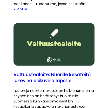
Isot koneet -tapahtuma, jossa esitellään…
21.4.2026
Valtuustoaloite: Nuorille kesätöitä
lukevina esikuvina lapsille
Lasten ja nuorten lukutaidon heikkeneminen ja
eriytyminen on herättänyt huolta niin
Suomessa kuin kansainvälisestikin.
Kesäaikana vapaa-ajan lukuharrastuksen