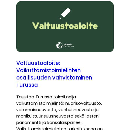
Valtuustoaloite:
Vaikuttamistoimielinten
osallisuuden vahvistaminen
Turussa
Taustaa Turussa toimii neljä
vaikuttamistoimielintä: nuorisovaltuusto,
vammaisneuvosto, vanhusneuvosto ja
monikulttuurisuusneuvosto sekä lasten
parlamentti ja kansalaispaneeli.
Vaikuttamistoimielinten tarkoituksena on