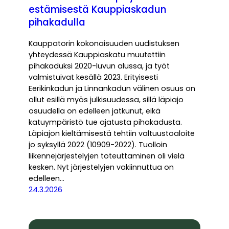
estämisestä Kauppiaskadun
pihakadulla
Kauppatorin kokonaisuuden uudistuksen
yhteydessä Kauppiaskatu muutettiin
pihakaduksi 2020-luvun alussa, ja työt
valmistuivat kesällä 2023. Erityisesti
Eerikinkadun ja Linnankadun välinen osuus on
ollut esillä myös julkisuudessa, sillä läpiajo
osuudella on edelleen jatkunut, eikä
katuympäristö tue ajatusta pihakadusta.
Läpiajon kieltämisestä tehtiin valtuustoaloite
jo syksyllä 2022 (10909-2022). Tuolloin
liikennejärjestelyjen toteuttaminen oli vielä
kesken. Nyt järjestelyjen vakiinnuttua on
edelleen…
24.3.2026