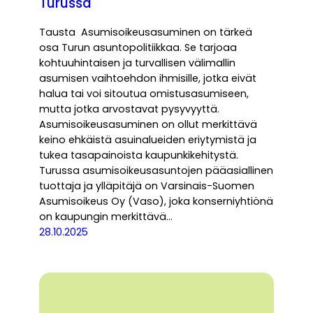
Turussa
Tausta Asumisoikeusasuminen on tärkeä
osa Turun asuntopolitiikkaa. Se tarjoaa
kohtuuhintaisen ja turvallisen välimallin
asumisen vaihtoehdon ihmisille, jotka eivät
halua tai voi sitoutua omistusasumiseen,
mutta jotka arvostavat pysyvyyttä.
Asumisoikeusasuminen on ollut merkittävä
keino ehkäistä asuinalueiden eriytymistä ja
tukea tasapainoista kaupunkikehitystä.
Turussa asumisoikeusasuntojen pääasiallinen
tuottaja ja ylläpitäjä on Varsinais-Suomen
Asumisoikeus Oy (Vaso), joka konserniyhtiönä
on kaupungin merkittävä…
28.10.2025