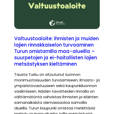
Valtuustoaloite: Ihmisten ja muiden
lajien rinnakkaiselon turvaaminen
Turun omistamilla maa-alueilla –
suurpetojen ja ei-haitallisten lajien
metsästyksen kieltäminen
Tausta Turku on sitoutunut luonnon
monimuotoisuuden turvaamiseen, ilmasto- ja
ympäristövastuuseen sekä kaupunkiluonnon
vaalimiseen. Näiden tavoitteiden rinnalla on
välttämätöntä vahvistaa ihmisten ja eläinten
samanaikaista olemassaoloa samoilla
alueilla. Turun kaupunki omistaa merkittäviä
metsä- ja maa-alueita, joilla metsästystä