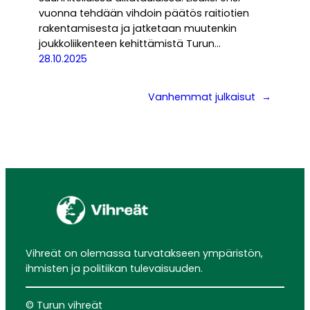
vuonna tehdään vihdoin päätös raitiotien
rakentamisesta ja jatketaan muutenkin
joukkoliikenteen kehittämistä Turun…
28.10.2025
Vanhemmat julkaisut
→
Vihreät on olemassa turvatakseen ympäristön,
ihmisten ja politiikan tulevaisuuden.
© Turun vihreät