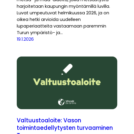
harjoitetaan kaupungin myöntämillä luvilla.
Luvat umpeutuvat helmikuussa 2026, ja on
oikea hetki arvioida uudelleen
lupaperiaatteita vastaamaan paremmin
Turun ympäristö- ja…
19.1.2026
Valtuustoaloite: Vason
toimintaedellytysten turvaaminen