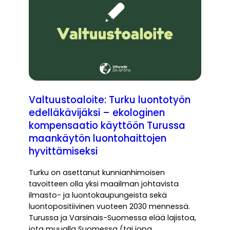
Valtuustoaloite: Turku luontotyön
edelläkävijäksi – ekologinen
kompensaatio käyttöön Turussa
maankäytön luontohaittojen
hyvittämiseksi
Turku on asettanut kunnianhimoisen
tavoitteen olla yksi maailman johtavista
ilmasto- ja luontokaupungeista sekä
luontopositiivinen vuoteen 2030 mennessä.
Turussa ja Varsinais-Suomessa elää lajistoa,
jota muualla Suomessa (tai jopa