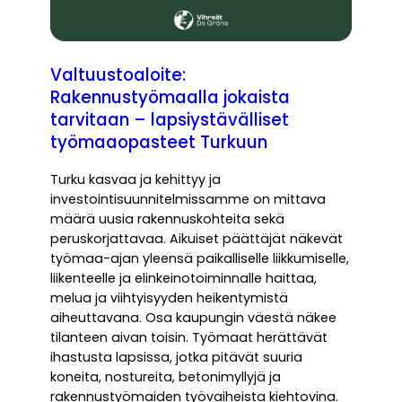
Valtuustoaloite:
Rakennustyömaalla jokaista
tarvitaan – lapsiystävälliset
työmaaopasteet Turkuun
Turku kasvaa ja kehittyy ja
investointisuunnitelmissamme on mittava
määrä uusia rakennuskohteita sekä
peruskorjattavaa. Aikuiset päättäjät näkevät
työmaa-ajan yleensä paikalliselle liikkumiselle,
liikenteelle ja elinkeinotoiminnalle haittaa,
melua ja viihtyisyyden heikentymistä
aiheuttavana. Osa kaupungin väestä näkee
tilanteen aivan toisin. Työmaat herättävät
ihastusta lapsissa, jotka pitävät suuria
koneita, nostureita, betonimyllyjä ja
rakennustyömaiden työvaiheista kiehtovina.