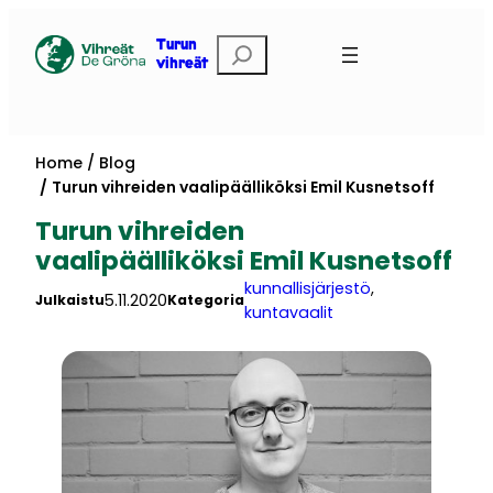
Skip
to
Etsi
Turun
vihreät
content
Home
Blog
Turun vihreiden vaalipäälliköksi Emil Kusnetsoff
Turun vihreiden
vaalipäälliköksi Emil Kusnetsoff
kunnallisjärjestö
, 
5.11.2020
Julkaistu
Kategoria
kuntavaalit