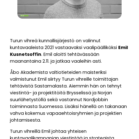
Turun vihreä kunnallisjärjestö on valinnut
kuntavaaleista 2021 vastaavaksi vaalipäälliköksi
Emil
Kusnetsoffin
. Emil aloitti tehtävässään
maanantaina 2.11. ja jatkaa vaaleihin asti.
Åbo Akademista valtiotieteiden maisteriksi
valmistunut Emil siirtyy Turun vihreille toimittajan
tehtävistä Sastamalasta. Aiemmin hän on tehnyt
viestintä- ja projektitöitä Brysselissä ja Norjan
suurlähetystöllä sekä vastannut Nordjobbin
toiminnasta Suomessa. Lisäksi hänellä on takanaan
vahva kokemus vapaaehtoisryhmien ja projektien
johtamisesta.
Turun vihreillä Emil johtaa yhteisen
kuntavaalikampanjan viestintää ja strategista