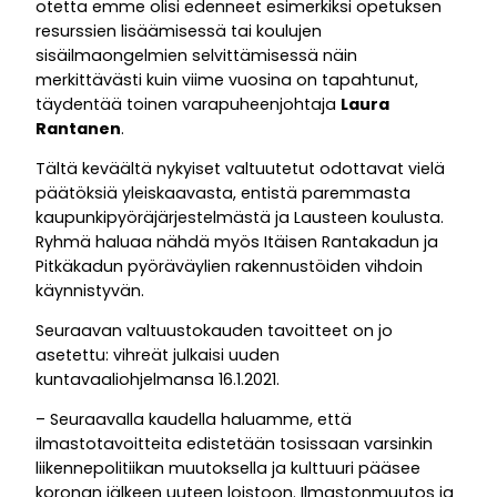
otetta emme olisi edenneet esimerkiksi opetuksen
resurssien lisäämisessä tai koulujen
sisäilmaongelmien selvittämisessä näin
merkittävästi kuin viime vuosina on tapahtunut,
täydentää toinen varapuheenjohtaja
Laura
Rantanen
.
Tältä keväältä nykyiset valtuutetut odottavat vielä
päätöksiä yleiskaavasta, entistä paremmasta
kaupunkipyöräjärjestelmästä ja Lausteen koulusta.
Ryhmä haluaa nähdä myös Itäisen Rantakadun ja
Pitkäkadun pyöräväylien rakennustöiden vihdoin
käynnistyvän.
Seuraavan valtuustokauden tavoitteet on jo
asetettu: vihreät julkaisi uuden
kuntavaaliohjelmansa 16.1.2021.
– Seuraavalla kaudella haluamme, että
ilmastotavoitteita edistetään tosissaan varsinkin
liikennepolitiikan muutoksella ja kulttuuri pääsee
koronan jälkeen uuteen loistoon. Ilmastonmuutos ja