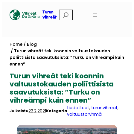
Skip
to
Etsi
Turun
vihreät
content
Home
Blog
Turun vihreät teki koonnin valtuustokauden
poliittisista saavutuksista: ”Turku on vihreämpi kuin
ennen”
Turun vihreät teki koonnin
valtuustokauden poliittisista
saavutuksista: ”Turku on
vihreämpi kuin ennen”
tiedotteet
, 
turunvihreät
, 
22.2.2021
Julkaistu
Kategoria
valtuustoryhmä