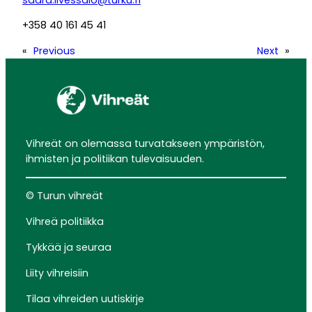
saara.ilvessalo@turku.fi
+358 40 161 45 41
«
Previous
Next
»
Vihreät on olemassa turvatakseen ympäristön,
ihmisten ja politiikan tulevaisuuden.
© Turun vihreät
Vihreä politiikka
Tykkää ja seuraa
Liity vihreisiin
Tilaa vihreiden uutiskirje