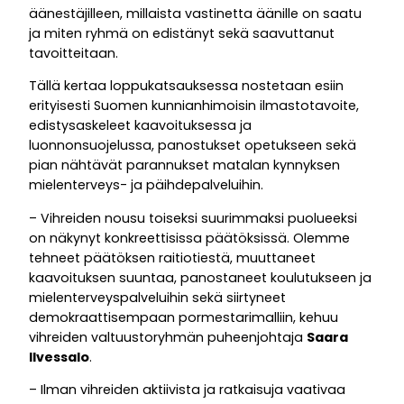
äänestäjilleen, millaista vastinetta äänille on saatu
ja miten ryhmä on edistänyt sekä saavuttanut
tavoitteitaan.
Tällä kertaa loppukatsauksessa nostetaan esiin
erityisesti Suomen kunnianhimoisin ilmastotavoite,
edistysaskeleet kaavoituksessa ja
luonnonsuojelussa, panostukset opetukseen sekä
pian nähtävät parannukset matalan kynnyksen
mielenterveys- ja päihdepalveluihin.
– Vihreiden nousu toiseksi suurimmaksi puolueeksi
on näkynyt konkreettisissa päätöksissä. Olemme
tehneet päätöksen raitiotiestä, muuttaneet
kaavoituksen suuntaa, panostaneet koulutukseen ja
mielenterveyspalveluihin sekä siirtyneet
demokraattisempaan pormestarimalliin, kehuu
vihreiden valtuustoryhmän puheenjohtaja
Saara
Ilvessalo
.
– Ilman vihreiden aktiivista ja ratkaisuja vaativaa