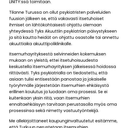
LINITY:ssä toimitaan.
Tilanne Turussa on ollut psykiatristen palveluiden
fuusion jälkeen se, että vakavasti itsetuhoiset
ihmiset on lähtökohtaisesti ohjattu olemaan
yhteydessä Tyks Akuuttiin psykiatrian päivystykseen
ja sitä kautta heidät on ohjattu osastolle tai annettu
akuuttiaika akuuttipoliklinikalle.
Itsemurhayrityksestä selvinneiden kokemuksen
mukaan on yleistä, ettei itsetuhoisuudesta
keskustella itsemurhayrityksen jälkeisessä hoidossa
riittävästi. Tyks psykiatrialla on tiedostettu, että
asiaan tulisi entisestään panostaa ja jokaiselle
työryhmälle järjestetään itsemurhien ehkäisystä
erillinen koulutus ja luodaan oma prosessi. Se ei
kuitenkaan yksin riitä, vaan itsemurhien
ennaltaehkäisyyn tarvitaan perustasolla myös oma
prosessinsa sekä nimetty vastuutyöntekijä.
Me allekirjoittaneet kaupunginvaltuutetut esitämme,
että Turkuun perustetaan itsemurhien