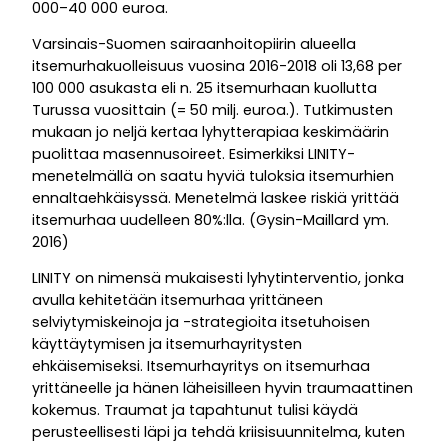
000–40 000 euroa.
Varsinais-Suomen sairaanhoitopiirin alueella
itsemurhakuolleisuus vuosina 2016-2018 oli 13,68 per
100 000 asukasta eli n. 25 itsemurhaan kuollutta
Turussa vuosittain (= 50 milj. euroa.). Tutkimusten
mukaan jo neljä kertaa lyhytterapiaa keskimäärin
puolittaa masennusoireet. Esimerkiksi LINITY-
menetelmällä on saatu hyviä tuloksia itsemurhien
ennaltaehkäisyssä. Menetelmä laskee riskiä yrittää
itsemurhaa uudelleen 80%:lla. (Gysin-Maillard ym.
2016)
LINITY on nimensä mukaisesti lyhytinterventio, jonka
avulla kehitetään itsemurhaa yrittäneen
selviytymiskeinoja ja -strategioita itsetuhoisen
käyttäytymisen ja itsemurhayritysten
ehkäisemiseksi. Itsemurhayritys on itsemurhaa
yrittäneelle ja hänen läheisilleen hyvin traumaattinen
kokemus. Traumat ja tapahtunut tulisi käydä
perusteellisesti läpi ja tehdä kriisisuunnitelma, kuten