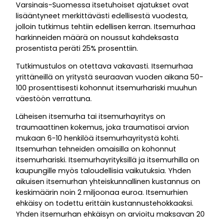
Varsinais-Suomessa itsetuhoiset ajatukset ovat
lisääntyneet merkittävästi edellisestä vuodesta,
jolloin tutkimus tehtiin edellisen kerran. Itsemurhaa
harkinneiden määrä on noussut kahdeksasta
prosentista peräti 25% prosenttiin.
Tutkimustulos on otettava vakavasti. Itsemurhaa
yrittäneillä on yritystä seuraavan vuoden aikana 50-
100 prosenttisesti kohonnut itsemurhariski muuhun
väestöön verrattuna.
Läheisen itsemurha tai itsemurhayritys on
traumaattinen kokemus, joka traumatisoi arvion
mukaan 6-10 henkilöä itsemurhayritystä kohti.
Itsemurhan tehneiden omaisilla on kohonnut
itsemurhariski. Itsemurhayrityksillä ja itsemurhilla on
kaupungille myös taloudellisia vaikutuksia. Yhden
aikuisen itsemurhan yhteiskunnallinen kustannus on
keskimäärin noin 2 miljoonaa euroa. Itsemurhien
ehkäisy on todettu erittäin kustannustehokkaaksi.
Yhden itsemurhan ehkäisyn on arvioitu maksavan 20