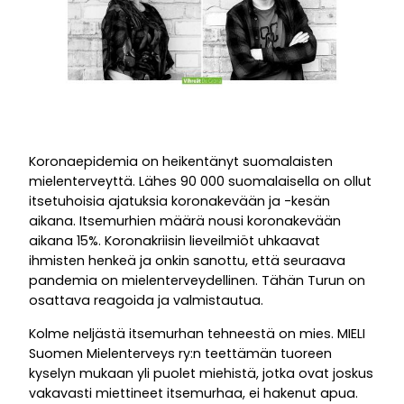
Koronaepidemia on heikentänyt suomalaisten
mielenterveyttä. Lähes 90 000 suomalaisella on ollut
itsetuhoisia ajatuksia koronakevään ja -kesän
aikana. Itsemurhien määrä nousi koronakevään
aikana 15%. Koronakriisin lieveilmiöt uhkaavat
ihmisten henkeä ja onkin sanottu, että seuraava
pandemia on mielenterveydellinen. Tähän Turun on
osattava reagoida ja valmistautua.
Kolme neljästä itsemurhan tehneestä on mies. MIELI
Suomen Mielenterveys ry:n teettämän tuoreen
kyselyn mukaan yli puolet miehistä, jotka ovat joskus
vakavasti miettineet itsemurhaa, ei hakenut apua.