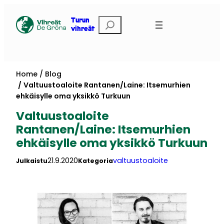
Skip
to
Etsi
Turun
vihreät
content
Home
Blog
Valtuustoaloite Rantanen/Laine: Itsemurhien
ehkäisylle oma yksikkö Turkuun
Valtuustoaloite
Rantanen/Laine: Itsemurhien
ehkäisylle oma yksikkö Turkuun
21.9.2020
valtuustoaloite
Julkaistu
Kategoria