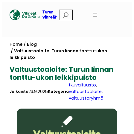
Skip
to
Etsi
Turun
vihreät
content
Home
Blog
Valtuustoaloite: Turun linnan tonttu-ukon
leikkipuisto
Valtuustoaloite: Turun linnan
tonttu-ukon leikkipuisto
tkuvaltuusto
, 
23.9.2025
valtuustoaloite
, 
Julkaistu
Kategoria
valtuustoryhmä