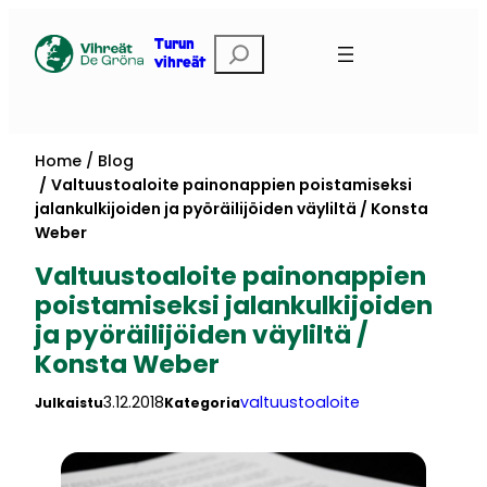
Skip
to
Etsi
Turun
vihreät
content
Home
Blog
Valtuustoaloite painonappien poistamiseksi
jalankulkijoiden ja pyöräilijöiden väyliltä / Konsta
Weber
Valtuustoaloite painonappien
poistamiseksi jalankulkijoiden
ja pyöräilijöiden väyliltä /
Konsta Weber
3.12.2018
valtuustoaloite
Julkaistu
Kategoria