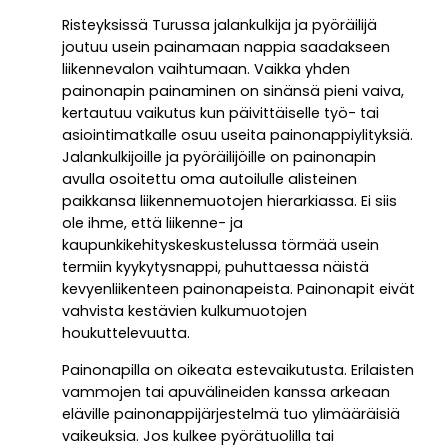
Risteyksissä Turussa jalankulkija ja pyöräilijä
joutuu usein painamaan nappia saadakseen
liikennevalon vaihtumaan. Vaikka yhden
painonapin painaminen on sinänsä pieni vaiva,
kertautuu vaikutus kun päivittäiselle työ- tai
asiointimatkalle osuu useita painonappiylityksiä.
Jalankulkijoille ja pyöräilijöille on painonapin
avulla osoitettu oma autoilulle alisteinen
paikkansa liikennemuotojen hierarkiassa. Ei siis
ole ihme, että liikenne- ja
kaupunkikehityskeskustelussa törmää usein
termiin kyykytysnappi, puhuttaessa näistä
kevyenliikenteen painonapeista. Painonapit eivät
vahvista kestävien kulkumuotojen
houkuttelevuutta.
Painonapilla on oikeata estevaikutusta. Erilaisten
vammojen tai apuvälineiden kanssa arkeaan
eläville painonappijärjestelmä tuo ylimääräisiä
vaikeuksia. Jos kulkee pyörätuolilla tai