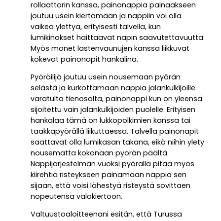
rollaattorin kanssa, painonappia painaakseen
joutuu usein kiertämään ja nappiin voi olla
vaikea ylettyä, erityisesti talvella, kun
lumikinokset haittaavat napin saavutettavuutta.
Myös monet lastenvaunujen kanssa liikkuvat
kokevat painonapit hankalina.
Pyöräilijä joutuu usein nousemaan pyörän
selästä ja kurkottamaan nappia jalankulkijoille
varatulta tienosalta, painonappi kun on yleensä
sijoitettu vain jalankulkijoiden puolelle. Erityisen
hankalaa tämä on lukkopolkimien kanssa tai
taakkapyörällä liikuttaessa. Talvella painonapit
saattavat olla lumikasan takana, eikä niihin ylety
nousematta kokonaan pyörän päältä.
Nappijärjestelmän vuoksi pyörällä pitää myös
kiirehtiä risteykseen painamaan nappia sen
sijaan, että voisi lähestyä risteystä sovittaen
nopeutensa valokiertoon.
Valtuustoaloitteenani esitän, että Turussa