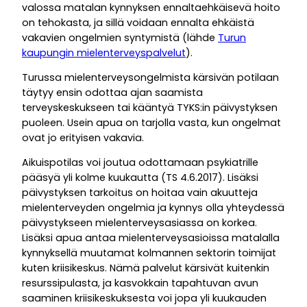
valossa matalan kynnyksen ennaltaehkäisevä hoito
on tehokasta, ja sillä voidaan ennalta ehkäistä
vakavien ongelmien syntymistä (lähde
Turun
kaupungin mielenterveyspalvelut
).
Turussa mielenterveysongelmista kärsivän potilaan
täytyy ensin odottaa ajan saamista
terveyskeskukseen tai kääntyä TYKS:in päivystyksen
puoleen. Usein apua on tarjolla vasta, kun ongelmat
ovat jo erityisen vakavia.
Aikuispotilas voi joutua odottamaan psykiatrille
pääsyä yli kolme kuukautta (TS 4.6.2017). Lisäksi
päivystyksen tarkoitus on hoitaa vain akuutteja
mielenterveyden ongelmia ja kynnys olla yhteydessä
päivystykseen mielenterveysasiassa on korkea.
Lisäksi apua antaa mielenterveysasioissa matalalla
kynnyksellä muutamat kolmannen sektorin toimijat
kuten kriisikeskus. Nämä palvelut kärsivät kuitenkin
resurssipulasta, ja kasvokkain tapahtuvan avun
saaminen kriisikeskuksesta voi jopa yli kuukauden