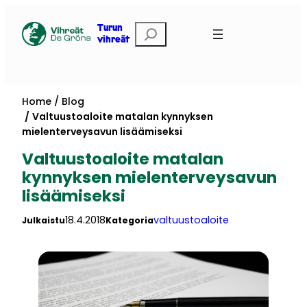
Skip
to
Etsi
Turun
vihreät
content
Home
Blog
Valtuustoaloite matalan kynnyksen
mielenterveysavun lisäämiseksi
Valtuustoaloite matalan
kynnyksen mielenterveysavun
lisäämiseksi
18.4.2018
valtuustoaloite
Julkaistu
Kategoria