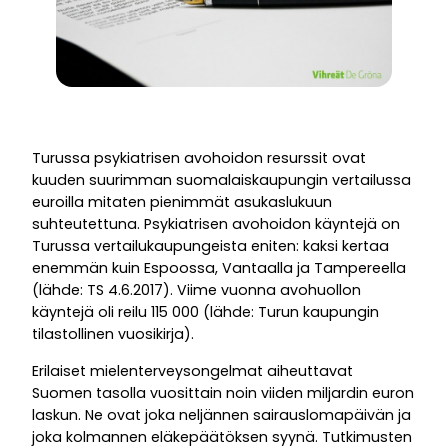
Turussa psykiatrisen avohoidon resurssit ovat
kuuden suurimman suomalaiskaupungin vertailussa
euroilla mitaten pienimmät asukaslukuun
suhteutettuna. Psykiatrisen avohoidon käyntejä on
Turussa vertailukaupungeista eniten: kaksi kertaa
enemmän kuin Espoossa, Vantaalla ja Tampereella
(lähde: TS 4.6.2017). Viime vuonna avohuollon
käyntejä oli reilu 115 000 (lähde: Turun kaupungin
tilastollinen vuosikirja).
Erilaiset mielenterveysongelmat aiheuttavat
Suomen tasolla vuosittain noin viiden miljardin euron
laskun. Ne ovat joka neljännen sairauslomapäivän ja
joka kolmannen eläkepäätöksen syynä. Tutkimusten