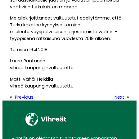
vaativien turkulaisten määrää.
Me allekirjoittaneet valtuutetut edellytämme, että
Turku kokeilee kynnyksettömien
mielenterveyspalveluisen järjestämistä walk in -
tyyppisenä ratkaisuna vuodesta 2019 alkaen.
Turussa 16.4.2018
Laura Rantanen
vihreä kaupunginvaltuutettu
Matti Vähä-Heikkilä
vihreä kaupunginvaltuutettu
«
Previous
Next
»
Vihreät on olemassa turvatakseen ympäristön,