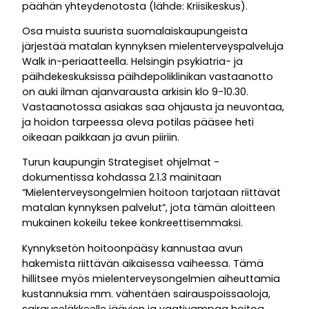
päähän yhteydenotosta (lähde: Kriisikeskus).
Osa muista suurista suomalaiskaupungeista
järjestää matalan kynnyksen mielenterveyspalveluja
Walk in-periaatteella. Helsingin psykiatria- ja
päihdekeskuksissa päihdepoliklinikan vastaanotto
on auki ilman ajanvarausta arkisin klo 9-10.30.
Vastaanotossa asiakas saa ohjausta ja neuvontaa,
ja hoidon tarpeessa oleva potilas pääsee heti
oikeaan paikkaan ja avun piiriin.
Turun kaupungin Strategiset ohjelmat -
dokumentissa kohdassa 2.1.3 mainitaan
“Mielenterveysongelmien hoitoon tarjotaan riittävät
matalan kynnyksen palvelut”, jota tämän aloitteen
mukainen kokeilu tekee konkreettisemmaksi.
Kynnyksetön hoitoonpääsy kannustaa avun
hakemista riittävän aikaisessa vaiheessa. Tämä
hillitsee myös mielenterveysongelmien aiheuttamia
kustannuksia mm. vähentäen sairauspoissaoloja,
sairauseläkkeelle jäävien ja vaativampaa hoitoa