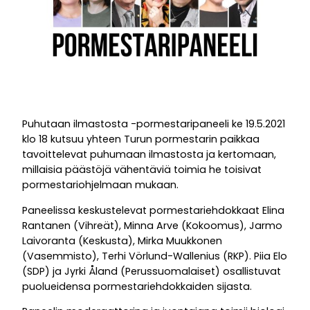
Puhutaan ilmastosta -pormestaripaneeli ke 19.5.2021
klo 18 kutsuu yhteen Turun pormestarin paikkaa
tavoittelevat puhumaan ilmastosta ja kertomaan,
millaisia päästöjä vähentäviä toimia he toisivat
pormestariohjelmaan mukaan.
Paneelissa keskustelevat pormestariehdokkaat Elina
Rantanen (Vihreät), Minna Arve (Kokoomus), Jarmo
Laivoranta (Keskusta), Mirka Muukkonen
(Vasemmisto), Terhi Vörlund-Wallenius (RKP). Piia Elo
(SDP) ja Jyrki Åland (Perussuomalaiset) osallistuvat
puolueidensa pormestariehdokkaiden sijasta.