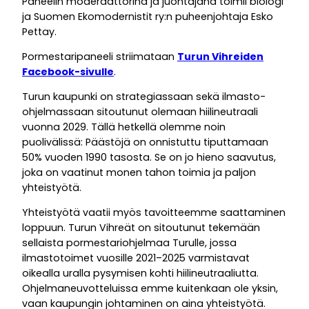
Paneelin moderaattorina ja juontajana toimii biologi
ja Suomen Ekomodernistit ry:n puheenjohtaja Esko
Pettay.
Pormestaripaneeli striimataan
Turun Vihreiden
Facebook-sivulle
.
Turun kaupunki on strategiassaan sekä ilmasto-
ohjelmassaan sitoutunut olemaan hiilineutraali
vuonna 2029. Tällä hetkellä olemme noin
puolivälissä: Päästöjä on onnistuttu tiputtamaan
50% vuoden 1990 tasosta. Se on jo hieno saavutus,
joka on vaatinut monen tahon toimia ja paljon
yhteistyötä.
Yhteistyötä vaatii myös tavoitteemme saattaminen
loppuun. Turun Vihreät on sitoutunut tekemään
sellaista pormestariohjelmaa Turulle, jossa
ilmastotoimet vuosille 2021–2025 varmistavat
oikealla uralla pysymisen kohti hiilineutraaliutta.
Ohjelmaneuvotteluissa emme kuitenkaan ole yksin,
vaan kaupungin johtaminen on aina yhteistyötä.