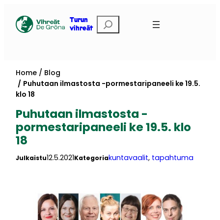
Skip
to
Etsi
Turun
vihreät
content
Home
Blog
Puhutaan ilmastosta -pormestaripaneeli ke 19.5.
klo 18
Puhutaan ilmastosta -
pormestaripaneeli ke 19.5. klo
18
12.5.2021
kuntavaalit
, 
tapahtuma
Julkaistu
Kategoria