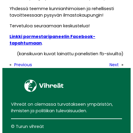
Yhdessä teemme kunnianhimoisen ja rehellisesti
tavoitteessaan pysyvän ilmastokaupungin!
Tervetuloa seuraamaan keskustelua!
Linkki pormestaripaneelin Facebook-
tapahtumaan
.
(kansikuvan kuvat lainattu panelistien fb-sivuilta)
«
Previous
Next
»
Vihreät on olemassa turvatakseen ympäristön,
ihmisten ja politiikan tulevaisuuden.
© Turun vihreät