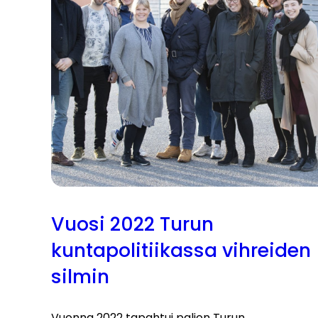
Vuosi 2022 Turun
kuntapolitiikassa vihreiden
silmin
Vuonna 2022 tapahtui paljon Turun