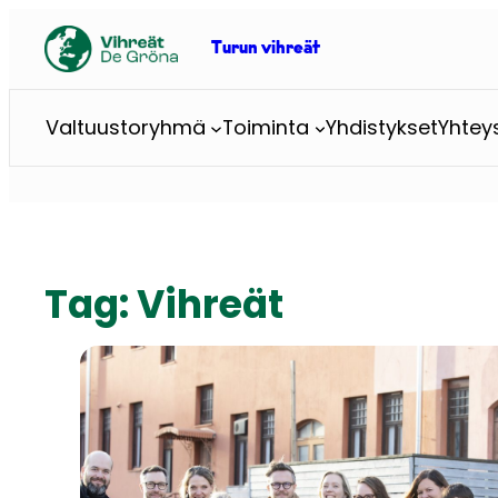
Skip
to
Turun vihreät
content
Valtuustoryhmä
Toiminta
Yhdistykset
Yhtey
Tag:
Vihreät