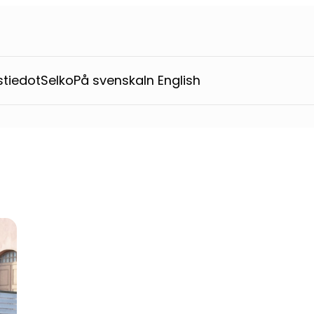
stiedot
Selko
På svenska
In English