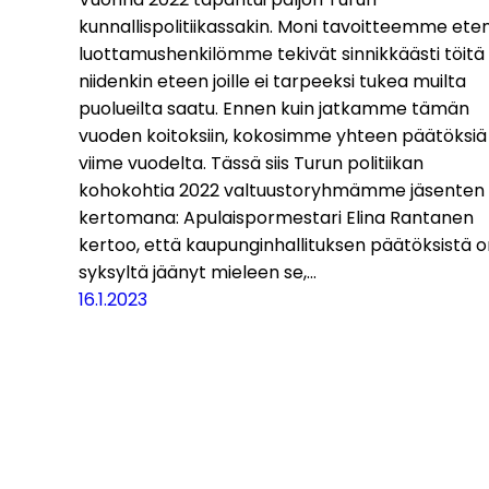
kunnallispolitiikassakin. Moni tavoitteemme eteni
luottamushenkilömme tekivät sinnikkäästi töitä
niidenkin eteen joille ei tarpeeksi tukea muilta
puolueilta saatu. Ennen kuin jatkamme tämän
vuoden koitoksiin, kokosimme yhteen päätöksiä
viime vuodelta. Tässä siis Turun politiikan
kohokohtia 2022 valtuustoryhmämme jäsenten
kertomana: Apulaispormestari Elina Rantanen
kertoo, että kaupunginhallituksen päätöksistä o
syksyltä jäänyt mieleen se,…
16.1.2023