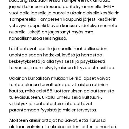
kaupungissa. Suomessa Tampereen Ukrainatalo
järjesti kuluneena kesänä parille kymmenelle 11-16 –
vuotiaalle lapselle ja nuorelle ukrainalaiselle kesäleirin
Tampereella. Tampereen kaupunki järjesti kesäleirin
ystävyyskaupunki Kiovan kanssa viidellekymmenelle
nuorelle. Leirejä on järjestänyt myös mm.
Kansallismusoa Helsingissä.
Leirit antavat lapsille ja nuorille mahdollisuuden
unohtaa sodan hetkeksi, levätä ja harrastaa
keskeytyksettä ja olla fyysisesti ja psyykkisesti
turvassa, ilman selviytymiseen liittyvää stressitilaa.
Ukrainan kuntaliiton mukaan Leirillä lapset voivat
tuntea olonsa turvalliseksi päivittäisten rutiinien
kautta, mikä edistää luottamuksen palauttamista
tulevaisuuteen. Ulkoilu, urheilu sekä kulttuuri-,
virkistys- ja kuntoutustoiminta auttavat
parantamaan fyysistä ja mielenterveyttä.
Aloitteen allekirjoittajat haluavat, että Turussa
aletaan valmistella ukrainalaisten lasten ja nuorten