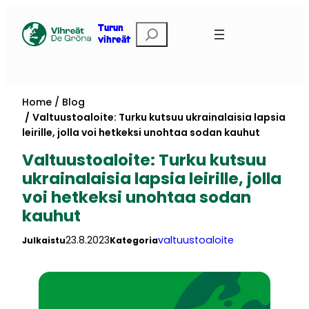
Skip
to
Etsi
Turun
vihreät
content
Home
Blog
Valtuustoaloite: Turku kutsuu ukrainalaisia lapsia
leirille, jolla voi hetkeksi unohtaa sodan kauhut
Valtuustoaloite: Turku kutsuu
ukrainalaisia lapsia leirille, jolla
voi hetkeksi unohtaa sodan
kauhut
23.8.2023
valtuustoaloite
Julkaistu
Kategoria