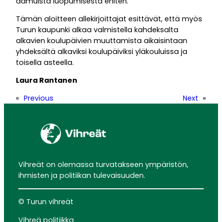
aamuista luopumisesta eniten.
Tämän aloitteen allekirjoittajat esittävät, että myös
Turun kaupunki alkaa valmistella kahdeksalta
alkavien koulupäivien muuttamista aikaisintaan
yhdeksältä alkaviksi koulupäiviksi yläkouluissa ja
toisella asteella.
Laura Rantanen
«
Previous
Next
»
Vihreät on olemassa turvatakseen ympäristön,
ihmisten ja politiikan tulevaisuuden.
© Turun vihreät
Vihreä politiikka