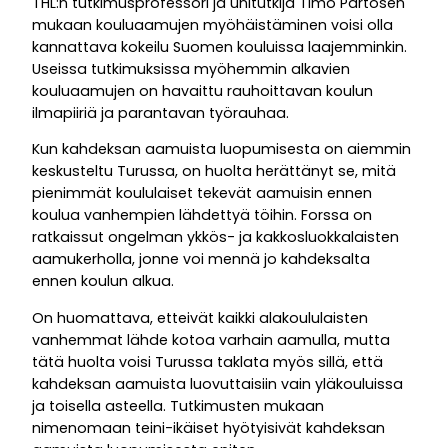
THL:n tutkimusprofessori ja unitutkija Timo Partosen
mukaan kouluaamujen myöhäistäminen voisi olla
kannattava kokeilu Suomen kouluissa laajemminkin.
Useissa tutkimuksissa myöhemmin alkavien
kouluaamujen on havaittu rauhoittavan koulun
ilmapiiriä ja parantavan työrauhaa.
Kun kahdeksan aamuista luopumisesta on aiemmin
keskusteltu Turussa, on huolta herättänyt se, mitä
pienimmät koululaiset tekevät aamuisin ennen
koulua vanhempien lähdettyä töihin. Forssa on
ratkaissut ongelman ykkös- ja kakkosluokkalaisten
aamukerholla, jonne voi mennä jo kahdeksalta
ennen koulun alkua.
On huomattava, etteivät kaikki alakoululaisten
vanhemmat lähde kotoa varhain aamulla, mutta
tätä huolta voisi Turussa taklata myös sillä, että
kahdeksan aamuista luovuttaisiin vain yläkouluissa
ja toisella asteella. Tutkimusten mukaan
nimenomaan teini-ikäiset hyötyisivät kahdeksan