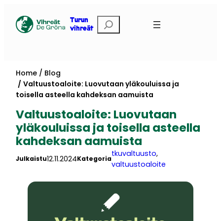
Skip
to
Etsi
Turun
vihreät
content
Home
Blog
Valtuustoaloite: Luovutaan yläkouluissa ja
toisella asteella kahdeksan aamuista
Valtuustoaloite: Luovutaan
yläkouluissa ja toisella asteella
kahdeksan aamuista
tkuvaltuusto
, 
12.11.2024
Julkaistu
Kategoria
valtuustoaloite