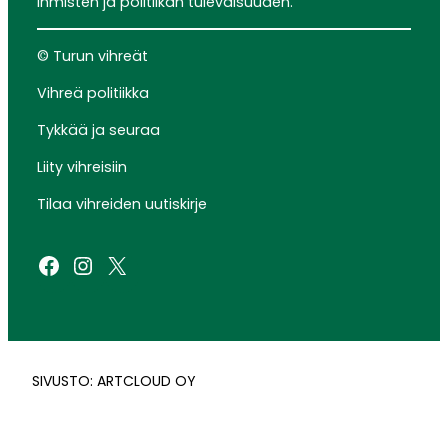
ihmisten ja politiikan tulevaisuuden.
© Turun vihreät
Vihreä politiikka
Tykkää ja seuraa
Liity vihreisiin
Tilaa vihreiden uutiskirje
Facebook
Instagram
X
SIVUSTO: ARTCLOUD OY