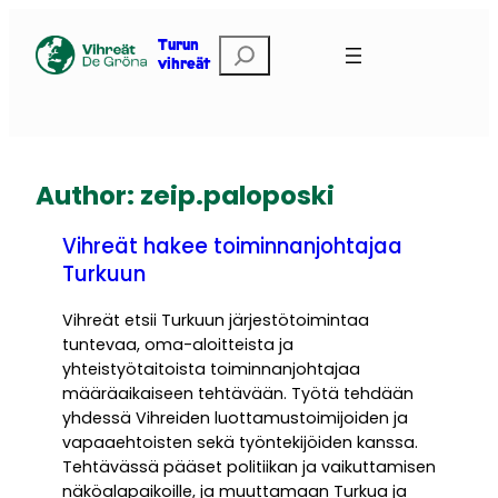
Skip
to
Etsi
Turun
vihreät
content
Author:
zeip.paloposki
Vihreät hakee toiminnan­joh­tajaa
Turkuun
Vihreät etsii Turkuun järjestötoimintaa
tuntevaa, oma-aloitteista ja
yhteistyötaitoista toiminnanjohtajaa
määräaikaiseen tehtävään. Työtä tehdään
yhdessä Vihreiden luottamustoimijoiden ja
vapaaehtoisten sekä työntekijöiden kanssa.
Tehtävässä pääset politiikan ja vaikuttamisen
näköalapaikoille, ja muuttamaan Turkua ja